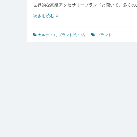
世界的な高級アクセサリーブランドと聞いて、多くの
カ
続きを読む
ル
テ
ィ
カルティエ
,
ブランド品
,
中古
ブランド
エ
の
伝
統
と
現
代
を
紡
ぐ
中
古
高
級
ア