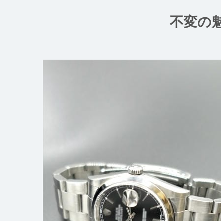
コ
ン
不変の
テ
ン
ツ
へ
ス
キ
ッ
プ