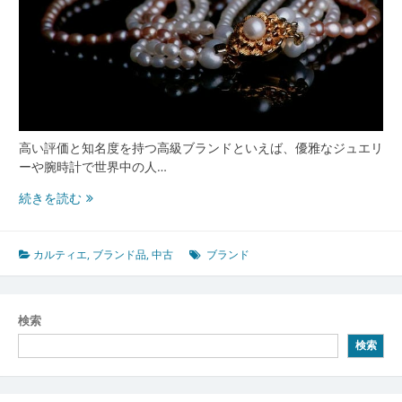
高い評価と知名度を持つ高級ブランドといえば、優雅なジュエリ
ーや腕時計で世界中の人…
カ
続きを読む
ル
テ
ィ
カルティエ
,
ブランド品
,
中古
ブランド
エ
の
伝
検索
統
検索
が
息
づ