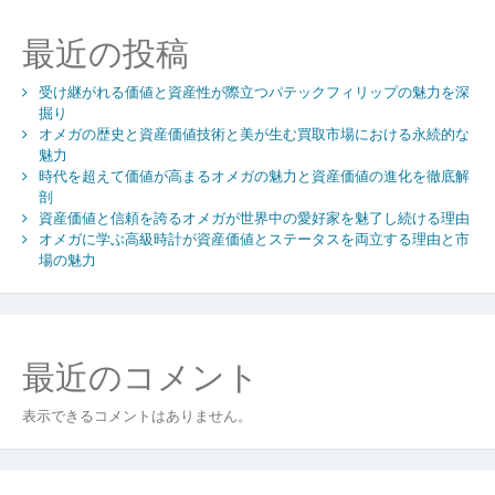
く
中
最近の投稿
古
ジ
受け継がれる価値と資産性が際立つパテックフィリップの魅力を深
ュ
掘り
エ
オメガの歴史と資産価値技術と美が生む買取市場における永続的な
リ
魅力
ー
時代を超えて価値が高まるオメガの魅力と資産価値の進化を徹底解
と
剖
時
資産価値と信頼を誇るオメガが世界中の愛好家を魅了し続ける理由
計
オメガに学ぶ高級時計が資産価値とステータスを両立する理由と市
の
場の魅力
魅
力
と
価
最近のコメント
値
の
表示できるコメントはありません。
秘
密