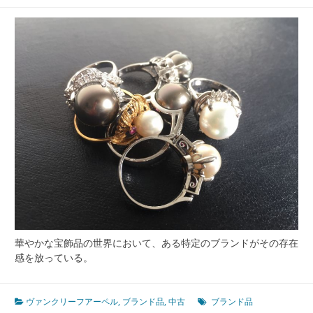
の
中
古
品
魅
力
探
求
華やかな宝飾品の世界において、ある特定のブランドがその存在
感を放っている。
ヴァンクリーフアーペル
,
ブランド品
,
中古
ブランド品