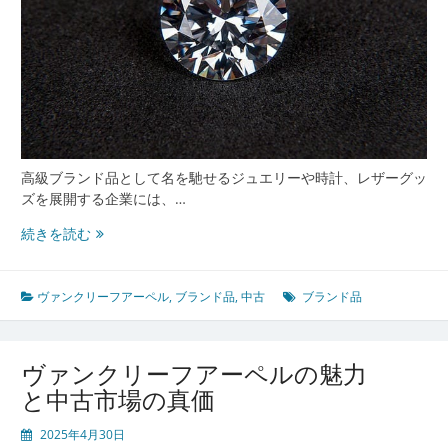
高級ブランド品として名を馳せるジュエリーや時計、レザーグッ
ズを展開する企業には、…
ヴ
続きを読む
ァ
ン
ク
ヴァンクリーフアーペル
,
ブランド品
,
中古
ブランド品
リ
ー
フ
ヴァンクリーフアーペルの魅力
ア
と中古市場の真価
ー
ペ
2025年4月30日
ル