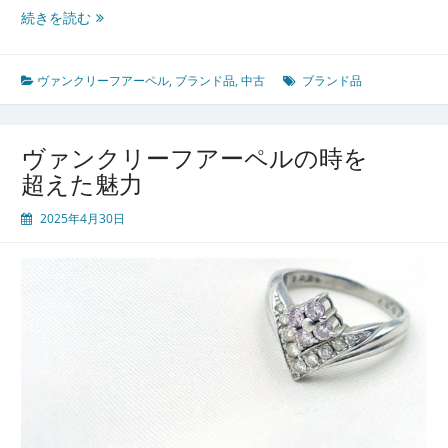
ヴ
続きを読む
ァ
ン
ク
ヴァンクリーフアーペル
,
ブランド品
,
中古
ブランド品
リ
ー
フ
ヴァンクリーフアーペルの時を
ア
超えた魅力
ー
ペ
2025年4月30日
ル
の
魅
力
と
中
古
市
場
の
台