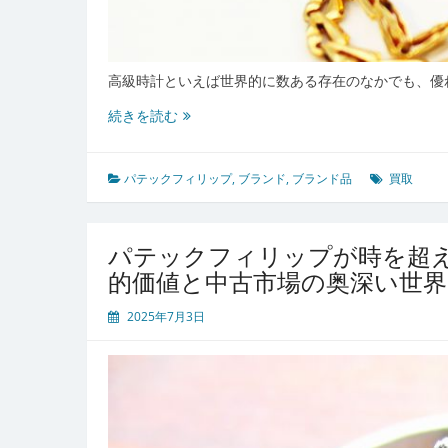
高級時計といえば世界的に数ある存在のなかでも、優
受
続きを読む
け
継
が
パテックフィリップ
,
ブランド
,
ブランド品
買取
れ
る
価
パテックフィリップが時を超
値
的価値と中古市場の奥深い世界
と
資
2025年7月3日
産
性
が
際
立
つ