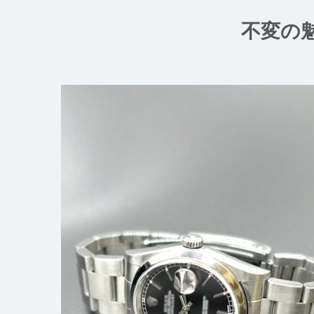
コ
ン
不変の
テ
ン
ツ
へ
ス
キ
ッ
プ