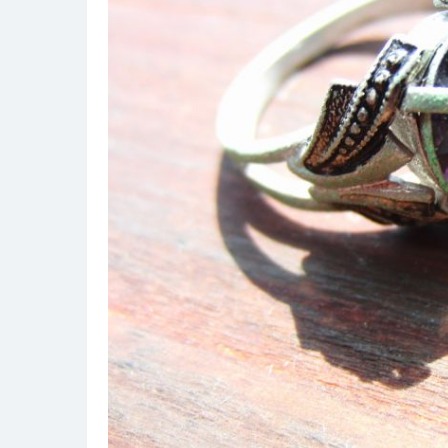
パ
テ
ッ
ク
フ
ィ
リ
ッ
プ
の
魅
力
を
深
掘
り