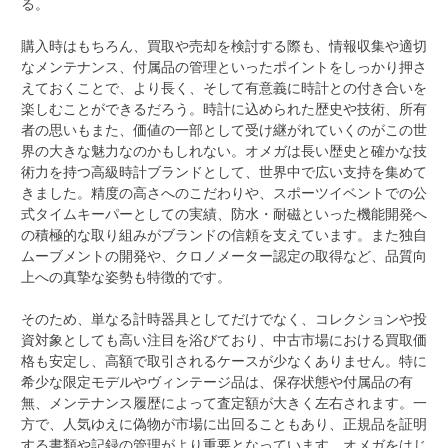
る。
購入時はもちろん、買取や売却を検討する際も、情報収集や適切
なメンテナンス、付属品の管理といったポイントをしっかり押さ
えておくことで、より長く、そして有意義に時計との付き合いを
楽しむことができるだろう。時計に込められた歴史や技術、所有
者の思いもまた、価値の一部として受け継がれていくのがこの世
界の大きな魅力なのかもしれない。オメガは長い歴史と確かな技
術力を持つ高級時計ブランドとして、世界中で広い支持を集めて
きました。精度の高さへのこだわりや、スポーツイベントでの公
式タイムキーパーとしての実績、防水・耐磁といった機能開発へ
の積極的な取り組みがブランドの信頼を支えています。また独自
ムーブメントの開発や、クロノメーター認定の取得など、品質向
上への真摯な姿勢も特徴的です。
そのため、単なる計時器具としてだけでなく、コレクションや投
資対象としても高い注目を浴びており、中古市場における買取価
格も安定し、高額で取引されるケースが少なくありません。特に
希少な限定モデルやヴィンテージ品は、保存状態や付属品の有
無、メンテナンス履歴によって査定額が大きく左右されます。一
方で、人気ゆえに偽物が市場に出回ることもあり、正規品を証明
する書類や記録の管理がより重要となっています。オメガをはじ