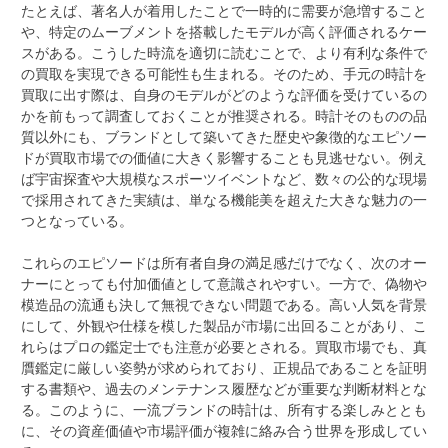
たとえば、著名人が着用したことで一時的に需要が急増すること
や、特定のムーブメントを搭載したモデルが高く評価されるケー
スがある。こうした時流を適切に読むことで、より有利な条件で
の買取を実現できる可能性も生まれる。そのため、手元の時計を
買取に出す際は、自身のモデルがどのような評価を受けているの
かを前もって調査しておくことが推奨される。時計そのものの品
質以外にも、ブランドとして築いてきた歴史や象徴的なエピソー
ドが買取市場での価値に大きく影響することも見逃せない。例え
ば宇宙探査や大規模なスポーツイベントなど、数々の公的な現場
で採用されてきた実績は、単なる機能美を超えた大きな魅力の一
つとなっている。
これらのエピソードは所有者自身の満足感だけでなく、次のオー
ナーにとっても付加価値として意識されやすい。一方で、偽物や
模造品の流通も決して無視できない問題である。高い人気を背景
にして、外観や仕様を模した製品が市場に出回ることがあり、こ
れらはプロの鑑定士でも注意が必要とされる。買取市場でも、真
贋鑑定に厳しい姿勢が求められており、正規品であることを証明
する書類や、過去のメンテナンス履歴などが重要な判断材料とな
る。このように、一流ブランドの時計は、所有する楽しみととも
に、その資産価値や市場評価が複雑に絡み合う世界を形成してい