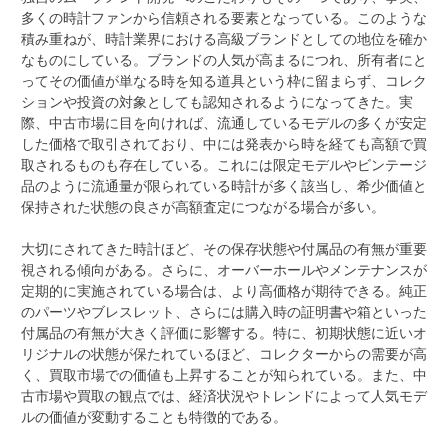
多くの時計ファンから信頼される要素となっている。このような
積み重ねが、時計業界における高級ブランドとしての地位を確か
なものにしている。ブランドの人気が高まるにつれ、所有者にと
ってその価値が単なる時を知る道具という枠に留まらず、コレク
ションや投資の対象としても認知されるようになってきた。実
際、中古市場に目を向ければ、流通しているモデルの多くが安定
した価格で取引されており、中には発表から時を経ても高額で買
取されるものも存在している。これには限定モデルやビンテージ
品のように流通量が限られている時計が多く該当し、希少価値と
保持された状態の良さが高額査定につながる場合が多い。
大切にされてきた時計ほど、その保存状態や付属品の有無が重要
視される傾向がある。さらに、オーバーホールやメンテナンスが
定期的に実施されている場合は、より高価格が期待できる。純正
のパーツやブレスレット、さらには購入時の証明書や箱といった
付属品の有無が大きく評価に影響する。特に、初期状態に近いオ
リジナルの状態が保たれているほど、コレクターからの需要が高
く、買取市場での価値も上昇することが知られている。また、中
古市場や買取の観点では、経済状況やトレンドによって人気モデ
ルの価値が変動することも特徴的である。