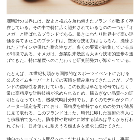
腕時計の世界には、歴史と格式を兼ね備えたブランドが数多く存
在している。
その中で特に広く認知されているものの一つが「オ
メガ」と呼ばれるブランドである。長きにわたり世界中で高い評
価を得てきたこのブランドは、堅実な技術力はもちろん、洗練さ
れたデザインや優れた耐久性など、多くの要素が結集している点
が特徴である。オメガは、創業以来幾度も大きな技術的進歩を遂
げてきた。特に精度へのこだわりと研究開発力が際立っている。
たとえば、20世紀初頭から国際的なスポーツイベントにおける
公式タイムキーパーとしての実績を積み重ねてきたことが、ブラ
ンドの信頼性を裏付けている。この役割は単なる称号ではなく、
常に高精度な計時技術が求められるため、揺るぎない品質への証
明ともなっている。機械式時計分野でも、多くのモデルがクロノ
メーター認定を受けており、高精度を維持するための努力が随所
に見て取れる。このブランドはまた、時代に即した技術の導入に
も積極的であった。防水性や耐磁性に対する試みは早くから行わ
れており、日常使いに耐えうる頑丈さを追求し続けてきた。
独自のムーブメント開発へのこだわりもその一つであり、事実、