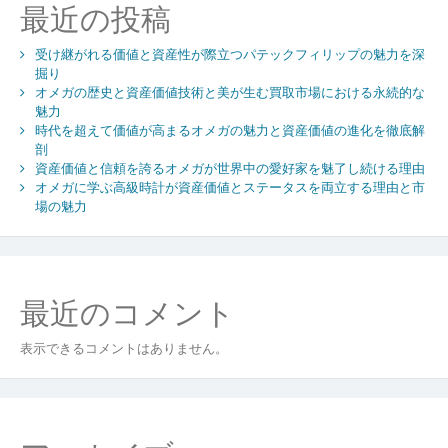
ョ
最近の投稿
ン
受け継がれる価値と資産性が際立つパテックフィリップの魅力を深
掘り
オメガの歴史と資産価値技術と美が生む買取市場における永続的な
魅力
時代を超えて価値が高まるオメガの魅力と資産価値の進化を徹底解
剖
資産価値と信頼を誇るオメガが世界中の愛好家を魅了し続ける理由
オメガに学ぶ高級時計が資産価値とステータスを両立する理由と市
場の魅力
最近のコメント
表示できるコメントはありません。