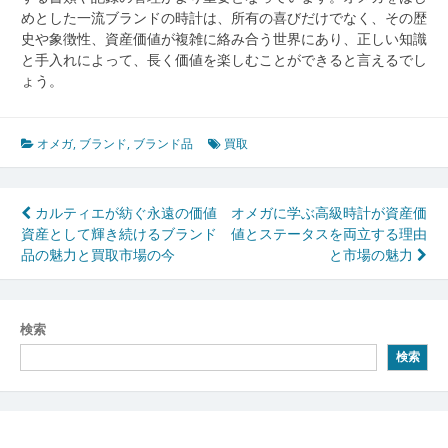
めとした一流ブランドの時計は、所有の喜びだけでなく、その歴
史や象徴性、資産価値が複雑に絡み合う世界にあり、正しい知識
と手入れによって、長く価値を楽しむことができると言えるでし
ょう。
オメガ
,
ブランド
,
ブランド品
買取
投
カルティエが紡ぐ永遠の価値
オメガに学ぶ高級時計が資産価
資産として輝き続けるブランド
値とステータスを両立する理由
稿
品の魅力と買取市場の今
と市場の魅力
ナ
ビ
検索
ゲ
検索
ー
シ