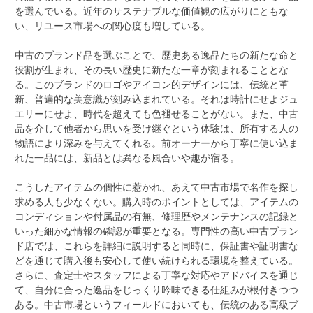
を選んでいる。近年のサステナブルな価値観の広がりにともな
い、リユース市場への関心度も増している。
中古のブランド品を選ぶことで、歴史ある逸品たちの新たな命と
役割が生まれ、その長い歴史に新たな一章が刻まれることとな
る。このブランドのロゴやアイコン的デザインには、伝統と革
新、普遍的な美意識が刻み込まれている。それは時計にせよジュ
エリーにせよ、時代を超えても色褪せることがない。また、中古
品を介して他者から思いを受け継ぐという体験は、所有する人の
物語により深みを与えてくれる。前オーナーから丁寧に使い込ま
れた一品には、新品とは異なる風合いや趣が宿る。
こうしたアイテムの個性に惹かれ、あえて中古市場で名作を探し
求める人も少なくない。購入時のポイントとしては、アイテムの
コンディションや付属品の有無、修理歴やメンテナンスの記録と
いった細かな情報の確認が重要となる。専門性の高い中古ブラン
ド店では、これらを詳細に説明すると同時に、保証書や証明書な
どを通じて購入後も安心して使い続けられる環境を整えている。
さらに、査定士やスタッフによる丁寧な対応やアドバイスを通じ
て、自分に合った逸品をじっくり吟味できる仕組みが根付きつつ
ある。中古市場というフィールドにおいても、伝統のある高級ブ