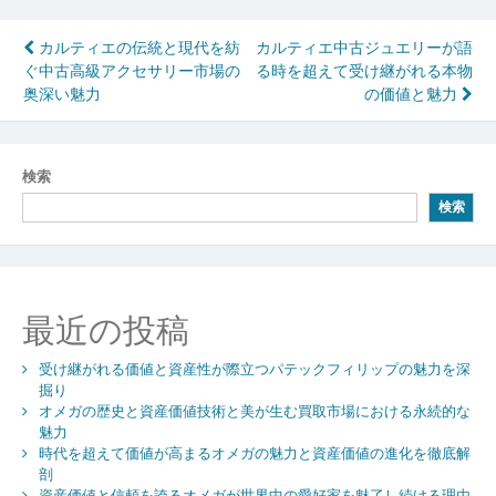
投
カルティエの伝統と現代を紡
カルティエ中古ジュエリーが語
ぐ中古高級アクセサリー市場の
る時を超えて受け継がれる本物
稿
奥深い魅力
の価値と魅力
ナ
ビ
検索
ゲ
検索
ー
シ
ョ
最近の投稿
ン
受け継がれる価値と資産性が際立つパテックフィリップの魅力を深
掘り
オメガの歴史と資産価値技術と美が生む買取市場における永続的な
魅力
時代を超えて価値が高まるオメガの魅力と資産価値の進化を徹底解
剖
資産価値と信頼を誇るオメガが世界中の愛好家を魅了し続ける理由