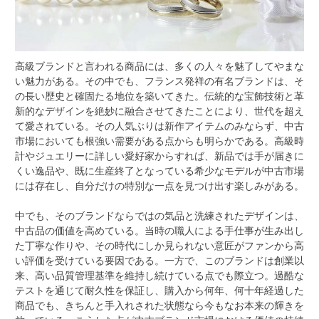
高級ブランドと言われる商品には、多くの人々を魅了してやまな
い魅力がある。
その中でも、フランス発祥の有名ブランドは、そ
の長い歴史と確固たる地位を築いてきた。伝統的な宝飾技術と革
新的なデザインを絶妙に融合させてきたことにより、世代を超え
て愛されている。その人気ぶりは新作アイテムのみならず、中古
市場においても根強い需要がある点からも明らかである。高級時
計やジュエリーに詳しい愛好家からすれば、新品では手が届きに
くい逸品や、既に生産終了となっている希少なモデルが中古市場
には存在し、自分だけの特別な一点を見つけ出す楽しみがある。
中でも、そのブランドならではの気品と洗練されたデザインは、
中古品の価値を高めている。当時の職人による手仕事が生み出し
た丁寧な作りや、その時代にしか見られない意匠がファンから高
い評価を受けている要因である。一方で、このブランドは創業以
来、高い品質管理基準を維持し続けている点でも際立つ。過酷な
テストを通じて耐久性を保証し、購入から何年、何十年経過した
商品でも、きちんと手入れされた状態なら今もなお本来の輝きを