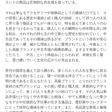
ランドの商品は圧倒的な存在感を放っている。
それは単なるアクセサリーや装飾品としての価値だけでなく、そ
の背景にある歴史や連綿と続く職人の技術、そして持つ人の人生
に寄り添う物語までもが一体となり、時を超えて多くの人々の心
を惹きつけるからである。購入したその瞬間から何年間も共に時
を刻み、それぞれの持ち主の中で新たな歴史が紡がれていく。中
古品であってもその価値は揺るがず、ブランドという存在や安心
感がより一層、確かな理由とともに愛用されている。今後もこう
した高級ブランドと中古市場の相乗効果は、ますます発展してい
くだろう。「中古」という枠組みにとらわれず、本物を長く愛
し、受け継いでいく文化の広がりが見込まれる。
世代や国境を越えて語り継がれ、多くの人々の人生を豊かに彩る
存在であり続けることは、随一の伝統を誇るブランドにとって自
明の道であると言えるだろう。高級ブランド、とりわけフランス
発祥の名門ブランドは、その長い歴史と職人技、革新的なデザイ
ンによって、多くの人々を惹きつけ続けています。その人気は新
品市場だけでなく中古市場にも根強く、中でも廃番となった希少
なモデルや伝統的な手仕事が生きる逸品は、愛好家やコレクター
にとって特別な価値を持っています。また、高品質な製造と厳格