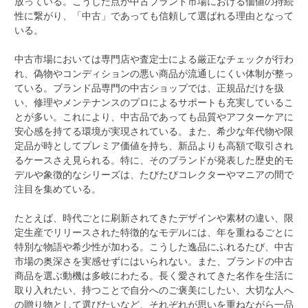
放っている。こうした点が中古ブランド市場における価値の持続
性に繋がり、「中古」であっても信頼して選ばれる理由となって
いる。
中古市場においては専門店や査定士による厳正なチェックが行わ
れ、偽物やコンディションの悪い商品が流通しにくい体制が整っ
ている。ブランド品専門の中古ショップでは、正規品だけを扱
い、修理やメンテナンスのプロによるサポートも充実しているこ
とが多い。これにより、中古品であっても品質やアフターケアに
安心感を持てる環境が実現されている。また、希少な年代物や限
定品が時としてプレミア価値を持ち、新品よりも高額で取引され
るケースさえ見られる。特に、そのブランドが発表した歴史的モ
デルや象徴的なシリーズは、たびたびコレクターやマニアの間で
注目を集めている。
たとえば、時代ごとに刷新されてきたデザインや素材の違い、限
定生産でリリースされた特徴的なモデルには、年を重ねるごとに
特別な物語や希少性が加わる。こうした逸品にふれるたび、中古
市場の奥深さを実感せずにはいられない。また、ブランドの中古
商品を選ぶ動機は多岐にわたる。長く愛されてきた名作を生活に
取り入れたい、持つことで自分へのご褒美にしたい、大切な人へ
の贈り物として選びたいなど、それぞれが思いを重ねながら一品