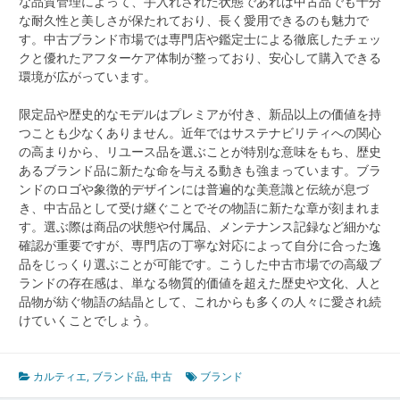
な品質管理によって、手入れされた状態であれば中古品でも十分
な耐久性と美しさが保たれており、長く愛用できるのも魅力で
す。中古ブランド市場では専門店や鑑定士による徹底したチェッ
クと優れたアフターケア体制が整っており、安心して購入できる
環境が広がっています。
限定品や歴史的なモデルはプレミアが付き、新品以上の価値を持
つことも少なくありません。近年ではサステナビリティへの関心
の高まりから、リユース品を選ぶことが特別な意味をもち、歴史
あるブランド品に新たな命を与える動きも強まっています。ブラ
ンドのロゴや象徴的デザインには普遍的な美意識と伝統が息づ
き、中古品として受け継ぐことでその物語に新たな章が刻まれま
す。選ぶ際は商品の状態や付属品、メンテナンス記録など細かな
確認が重要ですが、専門店の丁寧な対応によって自分に合った逸
品をじっくり選ぶことが可能です。こうした中古市場での高級ブ
ランドの存在感は、単なる物質的価値を超えた歴史や文化、人と
品物が紡ぐ物語の結晶として、これからも多くの人々に愛され続
けていくことでしょう。
カルティエ
,
ブランド品
,
中古
ブランド