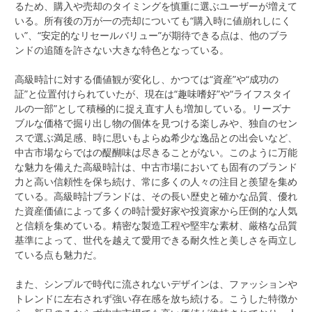
るため、購入や売却のタイミングを慎重に選ぶユーザーが増えて
いる。所有後の万が一の売却についても“購入時に値崩れしにく
い”、“安定的なリセールバリュー”が期待できる点は、他のブラ
ンドの追随を許さない大きな特色となっている。
高級時計に対する価値観が変化し、かつては“資産”や“成功の
証”と位置付けられていたが、現在は“趣味嗜好”や“ライフスタイ
ルの一部”として積極的に捉え直す人も増加している。リーズナ
ブルな価格で掘り出し物の個体を見つける楽しみや、独自のセン
スで選ぶ満足感、時に思いもよらぬ希少な逸品との出会いなど、
中古市場ならではの醍醐味は尽きることがない。このように万能
な魅力を備えた高級時計は、中古市場においても固有のブランド
力と高い信頼性を保ち続け、常に多くの人々の注目と羨望を集め
ている。高級時計ブランドは、その長い歴史と確かな品質、優れ
た資産価値によって多くの時計愛好家や投資家から圧倒的な人気
と信頼を集めている。精密な製造工程や堅牢な素材、厳格な品質
基準によって、世代を越えて愛用できる耐久性と美しさを両立し
ている点も魅力だ。
また、シンプルで時代に流されないデザインは、ファッションや
トレンドに左右されず強い存在感を放ち続ける。こうした特徴か