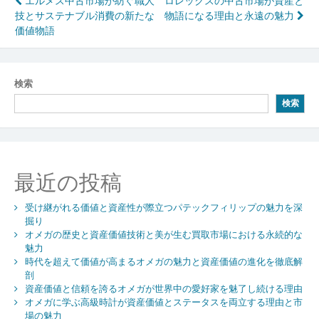
投
エルメス中古市場が紡ぐ職人
ロレックスの中古市場が資産と
技とサステナブル消費の新たな
物語になる理由と永遠の魅力
稿
価値物語
ナ
ビ
検索
ゲ
検索
ー
シ
ョ
最近の投稿
ン
受け継がれる価値と資産性が際立つパテックフィリップの魅力を深
掘り
オメガの歴史と資産価値技術と美が生む買取市場における永続的な
魅力
時代を超えて価値が高まるオメガの魅力と資産価値の進化を徹底解
剖
資産価値と信頼を誇るオメガが世界中の愛好家を魅了し続ける理由
オメガに学ぶ高級時計が資産価値とステータスを両立する理由と市
場の魅力