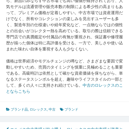
ら、新品のみならず中古市場でも高い価値が維持されており、人
気モデルは流通管理や販売本数の制限による希少性の高まりもあ
って、プレミアム価格が定着しやすい。中古市場では資産運用だ
けでなく、所有やコレクションの楽しみを見出すユーザーも多
く、製造年別の仕様違いや経年変化など、一点物ならではの個性
との出会いがコレクター熱を高めている。取引の際は信頼できる
専門店での真贋鑑定や付属品の有無が重視され、保証書や修理履
歴が揃った個体は特に高評価を受ける。一方で、美しさや使い込
まれた味わい自体を重視する人も少なくない。
価格は世界経済やモデルチェンジの噂など、さまざまな要因で変
動しやすいため、売買のタイミングを慎重に見極めることも重要
である。高級時計は依然として確かな資産価値を保ちながら、単
なるステータスシンボルを超え、趣味やライフスタイルの一部と
して、多くの人々に支持され続けている。
中古のロレックスのこ
とならこちら
ブランド品
,
ロレックス
,
中古
ブランド