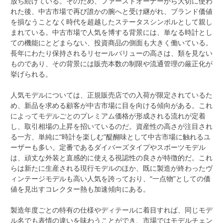
放ち続けている。そのため、ファーストオーナーから大切に使わ
れた後、中古市場で再び誰かの腕へと受け継がれ、ブランド価値
を損なうことなく時代を超越したステータスシンボルとして親し
まれている。中古市場で人気を博する背景には、単なる時計とし
ての機能にとどまらない、投資商品の側面も大きく働いている。
長年にわたり保持されるリセールバリューの高さは、類を見ない
ものであり、その背景には販売本数の制限や流通管理の厳正化が
挙げられる。
人気モデルについては、正規販売店での入荷が限定されているた
め、新品を求める顧客が中古市場に目を向ける傾向がある。これ
によってモデルごとのプレミアム価格が形成される流れが定着
し、取引相場の上昇を招いているのだ。資産性の高さが注目され
る一方、単純に“時計を楽しむ”醍醐味として中古市場に触れるユ
ーザーも多い。定番であるダイバーズタイプやスポーツモデル
は、頑丈な外装と直感的に使える視認性の良さが特徴的だ。これ
らは新たに生産される現行モデルのほか、既に製造が終わったヴ
ィンテージモデルも高い人気を誇っており、“一点物”としての価
値を見出すコレクター熱も加速傾向にある。
製造年度ごとの特有の仕様やディテールに着目すれば、同じモデ
ル名でも表情の違いを味わうことができ、市場ではモデルチェン