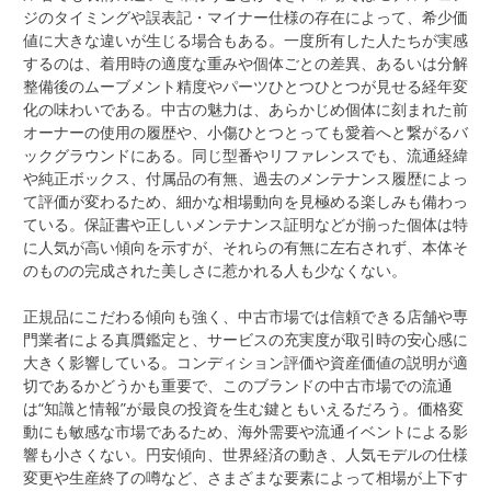
ジのタイミングや誤表記・マイナー仕様の存在によって、希少価
値に大きな違いが生じる場合もある。一度所有した人たちが実感
するのは、着用時の適度な重みや個体ごとの差異、あるいは分解
整備後のムーブメント精度やパーツひとつひとつが見せる経年変
化の味わいである。中古の魅力は、あらかじめ個体に刻まれた前
オーナーの使用の履歴や、小傷ひとつとっても愛着へと繋がるバ
ックグラウンドにある。同じ型番やリファレンスでも、流通経緯
や純正ボックス、付属品の有無、過去のメンテナンス履歴によっ
て評価が変わるため、細かな相場動向を見極める楽しみも備わっ
ている。保証書や正しいメンテナンス証明などが揃った個体は特
に人気が高い傾向を示すが、それらの有無に左右されず、本体そ
のものの完成された美しさに惹かれる人も少なくない。
正規品にこだわる傾向も強く、中古市場では信頼できる店舗や専
門業者による真贋鑑定と、サービスの充実度が取引時の安心感に
大きく影響している。コンディション評価や資産価値の説明が適
切であるかどうかも重要で、このブランドの中古市場での流通
は“知識と情報”が最良の投資を生む鍵ともいえるだろう。価格変
動にも敏感な市場であるため、海外需要や流通イベントによる影
響も小さくない。円安傾向、世界経済の動き、人気モデルの仕様
変更や生産終了の噂など、さまざまな要素によって相場が上下す