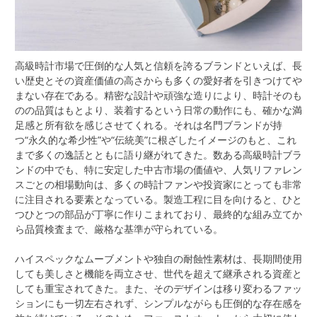
高級時計市場で圧倒的な人気と信頼を誇るブランドといえば、長
い歴史とその資産価値の高さからも多くの愛好者を引きつけてや
まない存在である。
精密な設計や頑強な造りにより、時計そのも
のの品質はもとより、装着するという日常の動作にも、確かな満
足感と所有欲を感じさせてくれる。それは名門ブランドが持
つ“永久的な希少性”や“伝統美”に根ざしたイメージのもと、これ
まで多くの逸話とともに語り継がれてきた。数ある高級時計ブラ
ンドの中でも、特に安定した中古市場の価値や、人気リファレン
スごとの相場動向は、多くの時計ファンや投資家にとっても非常
に注目される要素となっている。製造工程に目を向けると、ひと
つひとつの部品が丁寧に作りこまれており、最終的な組み立てか
ら品質検査まで、厳格な基準が守られている。
ハイスペックなムーブメントや独自の耐蝕性素材は、長期間使用
しても美しさと機能を両立させ、世代を超えて継承される資産と
しても重宝されてきた。また、そのデザインは移り変わるファッ
ションにも一切左右されず、シンプルながらも圧倒的な存在感を