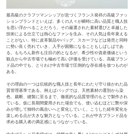
最高級のクラフツマンシップが息づくフランス発祥の高級ファッ
ションブランドといえば、多くの人々が瞬時に高い品質と職人技
を思い浮かべることだろう。
その厳選された素材選びと卓越した
技術による仕立ては熱心なファンを生み、その人気は長年衰える
ことがない。特に皮革製品やバッグ、スカーフなどは発売と同時
に勢い良く売れていき、入手が困難になることもしばしばであ
る。もちろん新作も注目の的となるが、希少性や資産価値という
観点から中古市場でも極めて高い評価を受けている。高級ブラン
ド品の中でも、とりわけ中古市場で圧倒的な存在感を放つものが
ある。
その理由の一つは伝統的な職人技と長年にわたり守り抜かれた品
質管理基準である。例えばバッグでは、天然素材の選別から染
色、裁断、縫製に至るまで、徹底的な品質管理のもとで製作され
ている。仮に長期間愛用された場合でも、使い込むほどに艶や深
みが増して独特の風合いへと変化していく。こうした経年変化を
楽しめる点が大きな魅力となっている。これが中古ブランド品を
求める購入者の満足感にもつながっている。