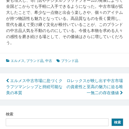
要も増大し、専門店やデジタルプラットフォームの発展によって
全国どこからでも手軽に入手できるようになった。中古市場が拡
大したことで、希少な一点物と出会う楽しさや、個々のアイテム
が持つ物語性も魅力となっている。高品質なものを長く愛用し、
世代を越えて受け継ぐ文化が根付いていることが、このブランド
の中古品人気を不動のものにしている。今後も本物を求める人々
の感性を磨き続ける場として、その価値はさらに増していくだろ
う。
エルメス
,
ブランド品
,
中古
ブランド品
投
エルメス中古市場に息づくク
ロレックスが映し出す中古市場
ラフツマンシップと持続可能な
の資産性と至高の魅力に迫る唯
稿
美の本質
一無二の存在価値
ナ
ビ
検索
ゲ
検索