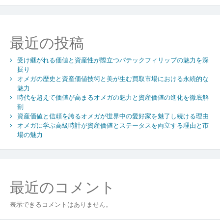
ー
シ
ョ
最近の投稿
ン
受け継がれる価値と資産性が際立つパテックフィリップの魅力を深
掘り
オメガの歴史と資産価値技術と美が生む買取市場における永続的な
魅力
時代を超えて価値が高まるオメガの魅力と資産価値の進化を徹底解
剖
資産価値と信頼を誇るオメガが世界中の愛好家を魅了し続ける理由
オメガに学ぶ高級時計が資産価値とステータスを両立する理由と市
場の魅力
最近のコメント
表示できるコメントはありません。