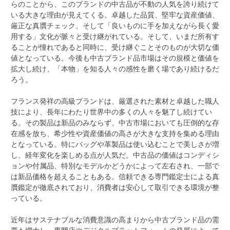
らのことから、このブランドの中古品が不動の人気を誇り続けて
いる大きな理由が見えてくる。卓越した品質、堅牢な資産価値、
厳正な真贋チェック、そして「良いものに手を加えながら長く愛
用する」文化が脈々と受け継がれている。そして、いまだ所有す
ることが憧れであると同時に、受け継ぐことそのものが大切な価
値となっている。今後も中古ブランド品市場はその規模と価値を
拡大し続け、「本物」を知る人々の感性を磨く場であり続けるだ
ろう。
フランス発祥の高級ブランドは、厳選された素材と卓越した職人
技により、長年にわたり世界中の多くの人々を魅了し続けてい
る。その製品は新品のみならず、中古市場においても圧倒的な存
在感を放ち、希少性や資産価値の高さが大きな支持を集める理由
となっている。特にバッグや革製品は使い込むことで美しさが増
し、経年変化を楽しめる点が人気だ。中古品の価値はコンディシ
ョンや付属品、特別なモデルかどうかによって左右され、一部で
は新品価格を超えることもある。信頼できる専門鑑定士による真
贋鑑定が徹底されており、消費者は安心して取引できる環境が整
っている。
近年はサステナブルな消費意識の高まりから中古ブランド品の需