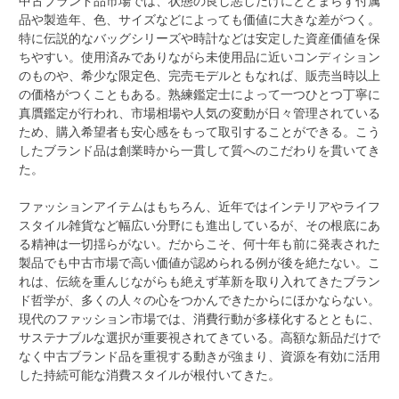
中古ブランド品市場では、状態の良し悪しだけにとどまらず付属
品や製造年、色、サイズなどによっても価値に大きな差がつく。
特に伝説的なバッグシリーズや時計などは安定した資産価値を保
ちやすい。使用済みでありながら未使用品に近いコンディション
のものや、希少な限定色、完売モデルともなれば、販売当時以上
の価格がつくこともある。熟練鑑定士によって一つひとつ丁寧に
真贋鑑定が行われ、市場相場や人気の変動が日々管理されている
ため、購入希望者も安心感をもって取引することができる。こう
したブランド品は創業時から一貫して質へのこだわりを貫いてき
た。
ファッションアイテムはもちろん、近年ではインテリアやライフ
スタイル雑貨など幅広い分野にも進出しているが、その根底にあ
る精神は一切揺らがない。だからこそ、何十年も前に発表された
製品でも中古市場で高い価値が認められる例が後を絶たない。こ
れは、伝統を重んじながらも絶えず革新を取り入れてきたブラン
ド哲学が、多くの人々の心をつかんできたからにほかならない。
現代のファッション市場では、消費行動が多様化するとともに、
サステナブルな選択が重要視されてきている。高額な新品だけで
なく中古ブランド品を重視する動きが強まり、資源を有効に活用
した持続可能な消費スタイルが根付いてきた。