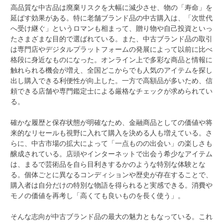
高品質な中古品は廃棄リスクを大幅に減少させ、物の「寿命」を
延ばす効果がある。特に老舗ブランド品の中古購入は、「次世代
へ受け継ぐ」というロマンも相まって、贈り物や自己投資といっ
たさまざまな目的で選ばれている。また、中古ブランド品の取引
は専門店やデジタルプラットフォームの発展によって以前に比べ
格段に身近なものになった。オンライン上で多彩な商品と情報に
触れられる機会が増え、全国どこからでも人気のアイテムを探し
出し購入できる利便性が向上した。一方で高額品が多いため、信
頼できる店舗や専門鑑定士による厳格なチェックが求められてい
る。
確かな履歴と保存状態が明確なため、金融商品としての価値や将
来的なリセールも視野に入れて購入を決める人も増えている。さ
らに、中古市場の拡大によって「一点ものの出会い」の楽しさも
醸成されている。店頭やインターネットで出会う希少なアイテム
は、まるで芸術品を自ら目利きするかのような特別な体験とな
る。個体ごとに異なるコンディションや歴史が存在することで、
購入者は自分だけの特別な物語を得られると実感できる。消費や
モノの価値を再考し「高くても良いものを長く使う」。
そんな志向が中古ブランド品の最大の魅力ともなっている。これ